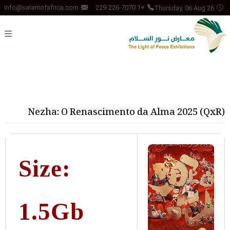
Thursday, 06 Aug 26
info@salamofafrica.com
+1 229-226-7070
Nezha: O Renascimento da Alma 2025 (QxR)
Size:
1.5Gb