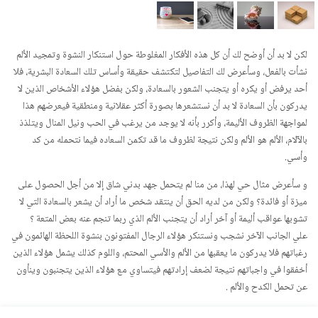
لكن لا بد أن أوضح لك أن كل هذه الأفكار المغلوطة حول استنكار النشوة وتمجيد الألم
نشأت بالفعل، وسأعرض لك التفاصيل لتكتشف حقيقة وأساس تلك السعادة البشرية، فلا
أحد يرفض أو يكره أو يتجنب الشعور بالسعادة، ولكن بفضل هؤلاء الأشخاص الذين لا
يدركون بأن السعادة لا بد أن نستشعرها بصورة أكثر عقلانية ومنطقية فيعرضهم هذا
لمواجهة الظروف الأليمة، وأكرر بأنه لا يوجد من يرغب في الحب ونيل المنال ويتلذذ
بالآلام، الألم هو الألم ولكن نتيجة لظروف ما قد تكمن السعاده فيما نتحمله من كد
وأسي.
و سأعرض مثال حي لهذا، من منا لم يتحمل جهد بدني شاق إلا من أجل الحصول على
ميزة أو فائدة؟ ولكن من لديه الحق أن ينتقد شخص ما أراد أن يشعر بالسعادة التي لا
تشوبها عواقب أليمة أو آخر أراد أن يتجنب الألم الذي ربما تنجم عنه بعض المتعة ؟
علي الجانب الآخر نشجب ونستنكر هؤلاء الرجال المفتونون بنشوة اللحظة الهائمون في
رغباتهم فلا يدركون ما يعقبها من الألم والأسي المحتم، واللوم كذلك يشمل هؤلاء الذين
أخفقوا في واجباتهم نتيجة لضعف إرادتهم فيتساوي مع هؤلاء الذين يتجنبون وينأون
عن تحمل الكدح والألم .