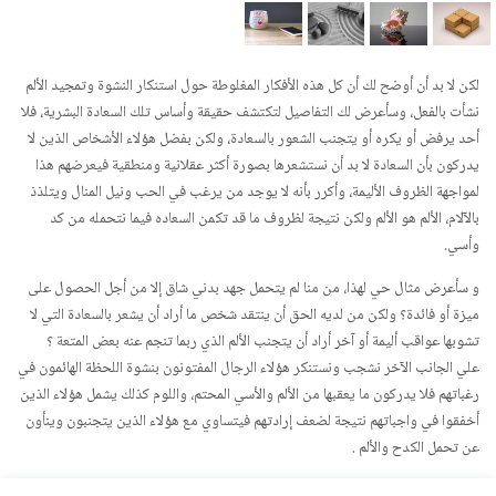
لكن لا بد أن أوضح لك أن كل هذه الأفكار المغلوطة حول استنكار النشوة وتمجيد الألم
نشأت بالفعل، وسأعرض لك التفاصيل لتكتشف حقيقة وأساس تلك السعادة البشرية، فلا
أحد يرفض أو يكره أو يتجنب الشعور بالسعادة، ولكن بفضل هؤلاء الأشخاص الذين لا
يدركون بأن السعادة لا بد أن نستشعرها بصورة أكثر عقلانية ومنطقية فيعرضهم هذا
لمواجهة الظروف الأليمة، وأكرر بأنه لا يوجد من يرغب في الحب ونيل المنال ويتلذذ
بالآلام، الألم هو الألم ولكن نتيجة لظروف ما قد تكمن السعاده فيما نتحمله من كد
وأسي.
و سأعرض مثال حي لهذا، من منا لم يتحمل جهد بدني شاق إلا من أجل الحصول على
ميزة أو فائدة؟ ولكن من لديه الحق أن ينتقد شخص ما أراد أن يشعر بالسعادة التي لا
تشوبها عواقب أليمة أو آخر أراد أن يتجنب الألم الذي ربما تنجم عنه بعض المتعة ؟
علي الجانب الآخر نشجب ونستنكر هؤلاء الرجال المفتونون بنشوة اللحظة الهائمون في
رغباتهم فلا يدركون ما يعقبها من الألم والأسي المحتم، واللوم كذلك يشمل هؤلاء الذين
أخفقوا في واجباتهم نتيجة لضعف إرادتهم فيتساوي مع هؤلاء الذين يتجنبون وينأون
عن تحمل الكدح والألم .