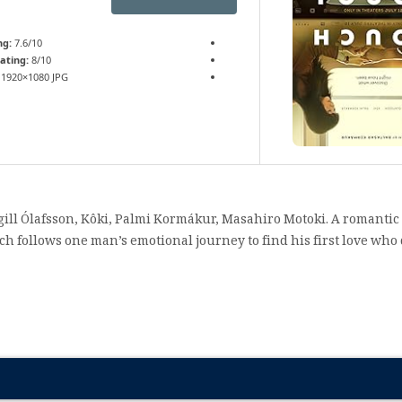
ng:
7.6/10
ating:
8/10
1920×1080 JPG
ill Ólafsson, Kôki, Palmi Kormákur, Masahiro Motoki. A romantic 
ch follows one man’s emotional journey to find his first love who 