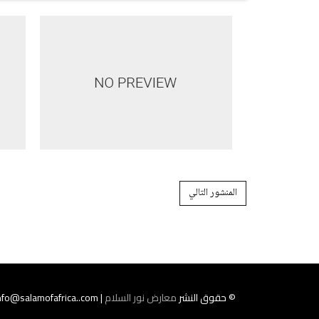
Post navigation
المنشور التالي
© حقوق النشر
معارض نور السلام
| Tel : 058355445555 Email : Info@salamofafrica..com |كل الحقوق محفوظة